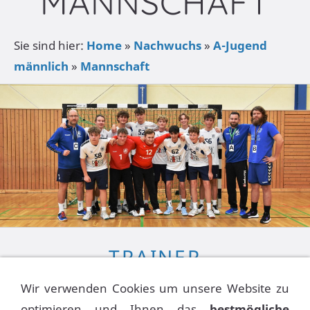
MANNSCHAFT
Sie sind hier:
Home
»
Nachwuchs
»
A-Jugend
männlich
»
Mannschaft
TRAINER
Wir verwenden Cookies um unsere Website zu
TR
Marcel Bölke
optimieren und Ihnen das
bestmögliche